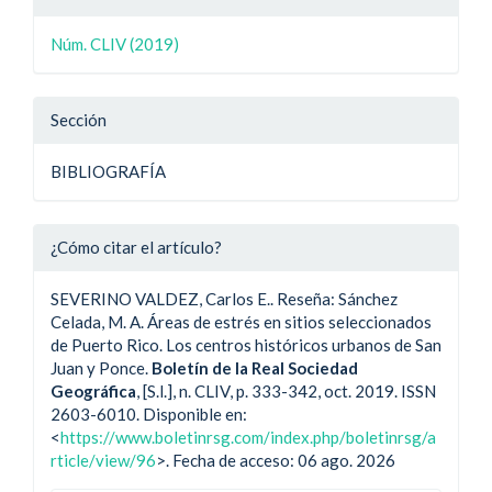
del
del
artículo
Núm. CLIV (2019)
artículo
Sección
BIBLIOGRAFÍA
¿Cómo citar el artículo?
SEVERINO VALDEZ, Carlos E.. Reseña: Sánchez
Celada, M. A. Áreas de estrés en sitios seleccionados
de Puerto Rico. Los centros históricos urbanos de San
Juan y Ponce.
Boletín de la Real Sociedad
Geográfica
, [S.l.], n. CLIV, p. 333-342, oct. 2019. ISSN
2603-6010. Disponible en:
<
https://www.boletinrsg.com/index.php/boletinrsg/a
rticle/view/96
>. Fecha de acceso: 06 ago. 2026