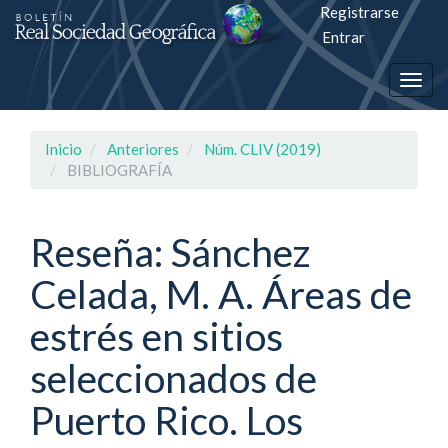
Registrarse
Salto
Entrar
rápiso
Togg
a
navig
la
Inicio
Anteriores
Núm. CLIV (2019)
página
BIBLIOGRAFÍA
de
contenido
Reseña: Sánchez
Celada, M. A. Áreas de
Navegación
principal
estrés en sitios
Contenido
principal
seleccionados de
Barra
lateral
Puerto Rico. Los