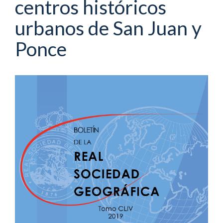
centros históricos
urbanos de San Juan y
Ponce
Barra
lateral
del
artículo