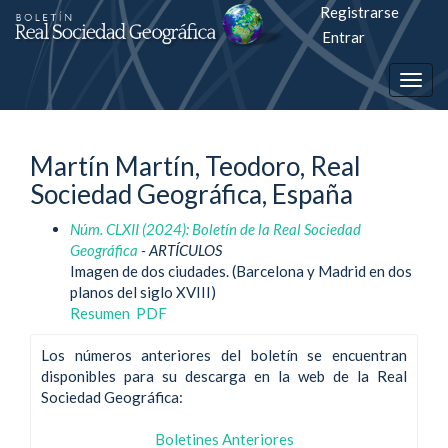
Registrarse
Salto
Entrar
rápiso
Togg
a
navig
la
Martín Martín, Teodoro, Real
página
Sociedad Geográfica, España
de
Núm. CLXII (2024): Boletín de la Real Sociedad
contenido
Geográfica
- ARTÍCULOS
Imagen de dos ciudades. (Barcelona y Madrid en dos
Navegación
planos del siglo XVIII)
principal
Resumen
PDF
Contenido
principal
Los números anteriores del boletín se encuentran
Barra
disponibles para su descarga en la web de la Real
lateral
Sociedad Geográfica:
Boletines Anteriores