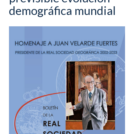
demográfica mundial
Barra
lateral
del
artículo