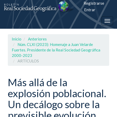
Registrarse
Salto
Entrar
rápiso
Togg
a
navig
la
Inicio
Anteriores
página
Núm. CLXI (2023): Homenaje a Juan Velarde
Fuertes. Presidente de la Real Sociedad Geográfica
de
2000-2023
ARTÍCULOS
contenido
Navegación
Más allá de la
principal
Contenido
explosión poblacional.
principal
Barra
Un decálogo sobre la
lateral
previsible evolución