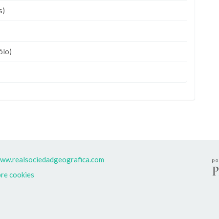
s)
ólo)
www.realsociedadgeografica.com
re cookies