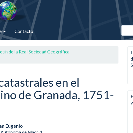
de
Contacto
etín de la Real Sociedad Geográfica
L
d
S
catastrales en el
eino de Granada, 1751-
E
v
enido
an Eugenio
d Autónoma de Madrid