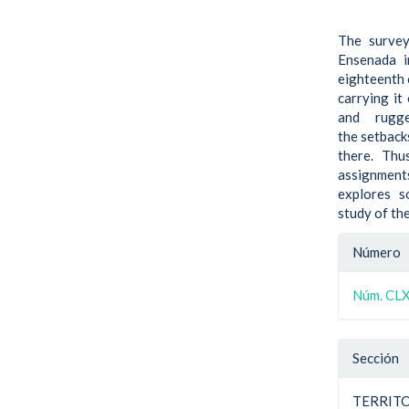
The survey
Ensenada i
eighteenth 
carrying it 
and rugge
the setback
there. Thu
assignments
explores s
study of th
Detal
Número
del
Núm. CLXI
artíc
Sección
TERRITO