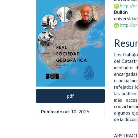
lateral
princ
http://o
Bullón
del
del
universida
artículo
artíc
http://o
Resu
Los trabajo
del Catast
mediados d
encargadas d
especialme
refejados l
las audienc
pdf
más acces
convirtiero
Publicado
oct 10, 2025
algunos eje
de la docum
ABSTRAC