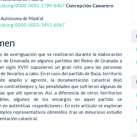
ipal
rcid.org/0000-0002-1799-8407
Concepción Camarero
d Autónoma de Madrid
ulo
rcid.org/0000-0003-3451-6067
men
s de averiguación que se realizaron durante la elaboración
ro de Ensenada en algunos partidos del Reino de Granada a
el siglo XVIII supusieron un gran reto para las personas
e llevarlos a cabo. En el caso del partido de Baza, territorio
nte amplio y agreste, la documentación catastral dejó
os contratiempos y las penalidades que sufrieron algunas de
ias que allí operaron. Así, a diferencia de otros territorios
ibles, algunos de los encargos en aquel partido se
n en auténticas «expediciones». En este artículo se exploran
mplos representativos obtenidos tras un minucioso estudio
entación catastral.
T