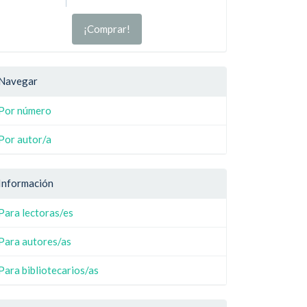
¡Comprar!
Navegar
Por número
Por autor/a
Información
Para lectoras/es
Para autores/as
Para bibliotecarios/as