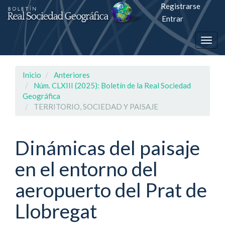
Registrarse
Salto
Entrar
rápiso
Togg
a
navig
la
Inicio
Anteriores
página
Núm. CLXIII (2025): Boletín de la Real Sociedad
Geográfica
de
TERRITORIO, SOCIEDAD Y PAISAJE
contenido
Dinámicas del paisaje
Navegación
principal
en el entorno del
Contenido
principal
aeropuerto del Prat de
Barra
lateral
Llobregat