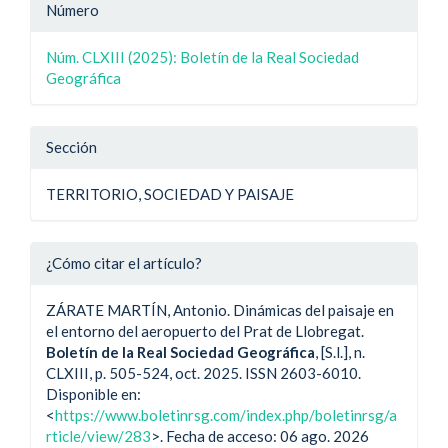
Detalle
Número
del
Núm. CLXIII (2025): Boletín de la Real Sociedad
artículo
Geográfica
Sección
TERRITORIO, SOCIEDAD Y PAISAJE
¿Cómo citar el artículo?
ZÁRATE MARTÍN, Antonio. Dinámicas del paisaje en
el entorno del aeropuerto del Prat de Llobregat.
Boletín de la Real Sociedad Geográfica
, [S.l.], n.
CLXIII, p. 505-524, oct. 2025. ISSN 2603-6010.
Disponible en:
<
https://www.boletinrsg.com/index.php/boletinrsg/a
rticle/view/283
>. Fecha de acceso: 06 ago. 2026