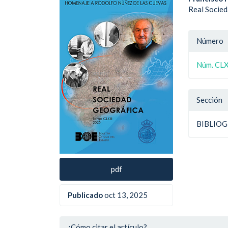
Barra
Cont
Real Socie
lateral
princ
del
del
Detal
Número
artículo
artíc
del
Núm. CLXI
artíc
Sección
BIBLIOG
pdf
Publicado
oct 13, 2025
¿Cómo citar el artículo?