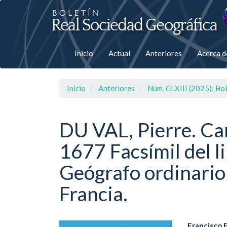
Salto
rápiso
a
Inicio
Actual
Anteriores
Acerca 
la
página
Inicio
Anteriores
Núm. CLXIII (2025): Bol
de
contenido
DU VAL, Pierre. Ca
1677 Facsímil del l
Navegación
principal
Geógrafo ordinario 
Contenido
principal
Francia.
Barra
lateral
Francisco 