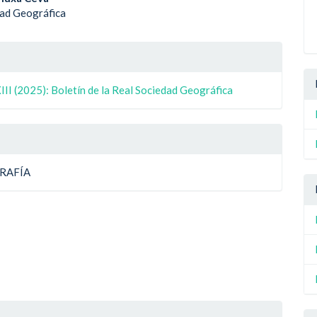
enido
dad Geográfica
ipal
le
ulo
II (2025): Boletín de la Real Sociedad Geográfica
ulo
RAFÍA