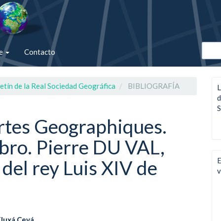
de
Contacto
etín de la Real Sociedad Geográfica
BIBLIOGRAFÍA
L
d
S
rtes Geographiques.
ibro. Pierre DU VAL,
E
del rey Luis XIV de
v
Fluxá Cevá