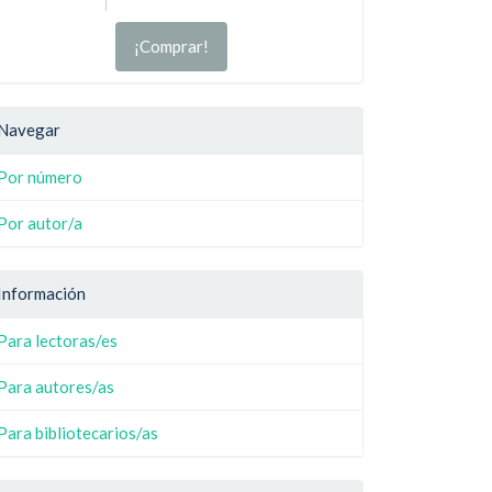
¡Comprar!
Navegar
Por número
Por autor/a
Información
Para lectoras/es
Para autores/as
Para bibliotecarios/as