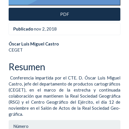
PDF
Publicado
nov 2, 2018
Contenido
Óscar Luis Miguel Castro
CEGET
principal
del
Resumen
artículo
Conferencia impartida por el CTE. D. Ós­car Luis Miguel
Castro, jefe del departamento de productos cartográficos
(CEGET), en el marco de la estrecha y continuada
colaboración que man­tienen la Real Sociedad Geográfica
(RSG) y el Centro Geográfico del Ejér­cito, el día 12 de
noviembre en el Salón de Actos de la Real Sociedad Geo­
gráfica.
Detalle
Número