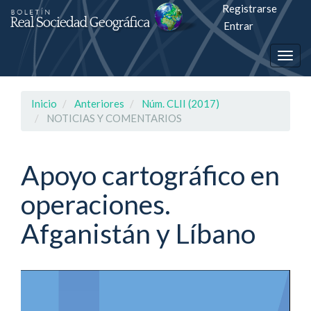
Registrarse
Salto
Entrar
rápiso
Togg
a
navig
la
Inicio
Anteriores
Núm. CLII (2017)
página
NOTICIAS Y COMENTARIOS
de
contenido
Apoyo cartográfico en
operaciones.
Navegación
principal
Afganistán y Líbano
Contenido
principal
Barra
lateral
Barra
lateral