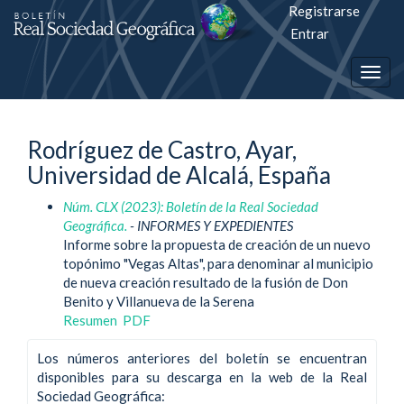
Registrarse
Salto
Entrar
rápiso
Togg
a
navig
la
Rodríguez de Castro, Ayar,
página
Universidad de Alcalá, España
de
Núm. CLX (2023): Boletín de la Real Sociedad
contenido
Geográfica.
- INFORMES Y EXPEDIENTES
Informe sobre la propuesta de creación de un nuevo
Navegación
topónimo "Vegas Altas", para denominar al municipio
principal
de nueva creación resultado de la fusión de Don
Contenido
Benito y Villanueva de la Serena
principal
Resumen
PDF
Barra
lateral
Los números anteriores del boletín se encuentran
disponibles para su descarga en la web de la Real
Sociedad Geográfica: