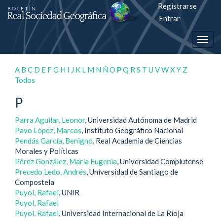
Registrarse
Salto
Entrar
rápiso
Togg
a
navig
la
A
B
C
D
E
F
G
H
I
J
K
L
M
N
Ñ
O
P
Q
R
S
T
U
V
W
X
Y
Z
Todos
página
P
de
contenido
Parra Aguilar, Leonor
, Universidad Autónoma de Madrid
Pavo López, Marcos
, Instituto Geográfico Nacional
Pendás García, Benigno
, Real Academia de Ciencias
Navegación
Morales y Políticas
principal
Pérez González, María Eugenia
, Universidad Complutense
Contenido
Precedo Ledo, Andrés
, Universidad de Santiago de
principal
Compostela
Barra
Puyol, Rafael
, UNIR
lateral
Puyol, Rafael
Puyol, Rafael
, Universidad Internacional de La Rioja