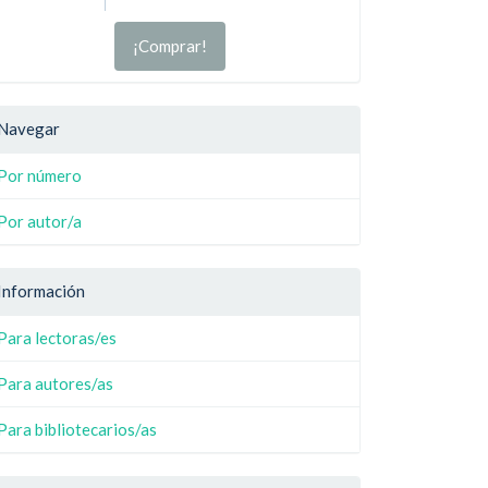
¡Comprar!
Navegar
Por número
Por autor/a
Información
Para lectoras/es
Para autores/as
Para bibliotecarios/as