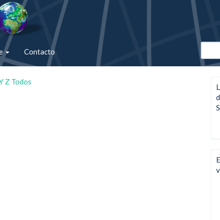
de
Contacto
Y
Z
Todos
L
d
S
E
v