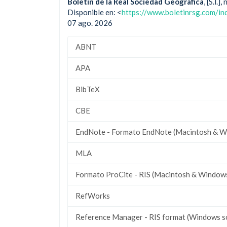
Boletín de la Real Sociedad Geográfica
, [S.l.
Disponible en: <
https://www.boletinrsg.com/in
07 ago. 2026
ABNT
APA
BibTeX
CBE
EndNote - Formato EndNote (Macintosh & W
MLA
Formato ProCite - RIS (Macintosh & Window
RefWorks
Reference Manager - RIS format (Windows s