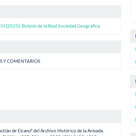
le
ulo
II (2025): Boletín de la Real Sociedad Geográfica
ulo
AS Y COMENTARIOS
ián de Elcano" del Archivo Histórico de la Armada.