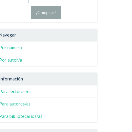
¡Comprar!
Navegar
Por número
Por autor/a
Información
Para lectoras/es
Para autores/as
Para bibliotecarios/as