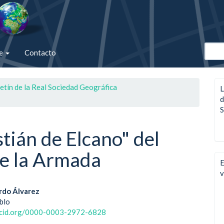
de
Contacto
etín de la Real Sociedad Geográfica
L
d
S
tián de Elcano" del
de la Armada
E
v
enido
erdo Álvarez
blo
ipal
rcid.org/0000-0003-2972-6828