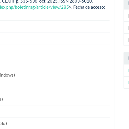
], n. CLXIII, p. 535-536, oct. 2025. ISSN 2603-6010.
dex.php/boletinrsg/article/view/285
>. Fecha de acceso:
indows)
s)
ólo)