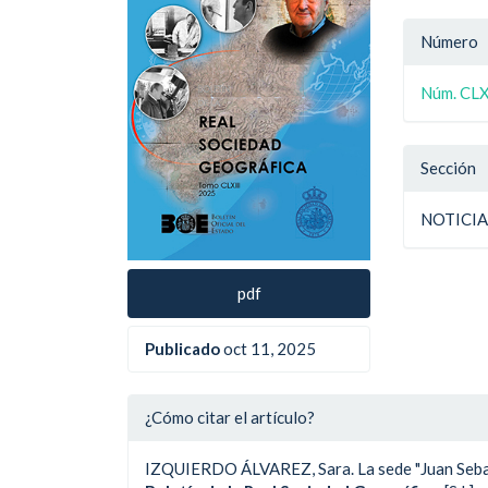
del
del
Detal
artículo
artíc
Número
del
Núm. CLXI
artíc
Sección
NOTICI
pdf
Publicado
oct 11, 2025
¿Cómo citar el artículo?
IZQUIERDO ÁLVAREZ, Sara. La sede "Juan Sebast