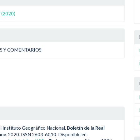
ulo
 (2020)
ulo
AS Y COMENTARIOS
Instituto Geográfico Nacional.
Boletín de la Real
05, nov. 2020. ISSN 2603-6010. Disponible en: