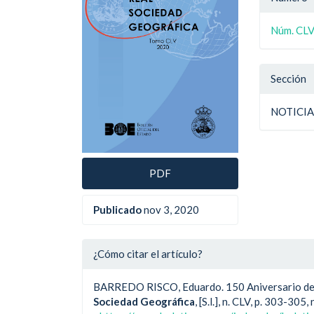
artículo
artíc
del
Núm. CLV
artíc
Sección
NOTICI
PDF
Publicado
nov 3, 2020
¿Cómo citar el artículo?
BARREDO RISCO, Eduardo. 150 Aniversario del 
Sociedad Geográfica
, [S.l.], n. CLV, p. 303-3