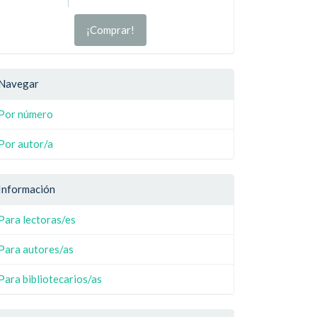
¡Comprar!
Navegar
Por número
Por autor/a
Información
Para lectoras/es
Para autores/as
Para bibliotecarios/as