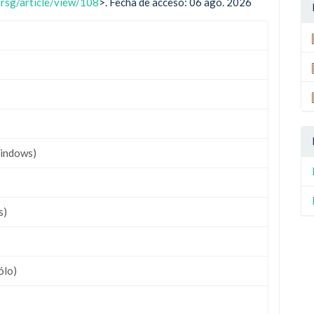
nrsg/article/view/108
>. Fecha de acceso: 06 ago. 2026
indows)
s)
ólo)